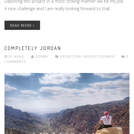
Depicting this project in a most striking manner will be my job.
A nice challenge and I am really looking forward to that.
READ MORE
COMPLETELY JORDAN
02 APRIL
DONNY
PROJECTEN
,
REISFOTOGRAFIE
0
COMMENTS