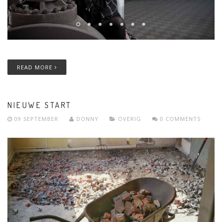
READ MORE
NIEUWE START
09 SEPTEMBER
DONNY
OVERIG
0 COMMENTS